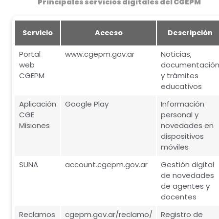
Principales servicios digitales del CGEPM
Servicio
Acceso
Descripción
Portal
www.cgepm.gov.ar
Noticias,
web
documentació
CGEPM
y trámites
educativos
Aplicación
Google Play
Información
CGE
personal y
Misiones
novedades en
dispositivos
móviles
SUNA
account.cgepm.gov.ar
Gestión digital
de novedades
de agentes y
docentes
Reclamos
cgepm.gov.ar/reclamo/
Registro de