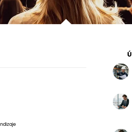
Ú
ndizaje