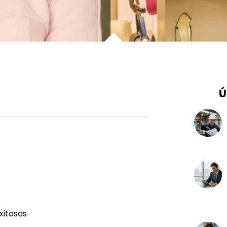
Ú
xitosas