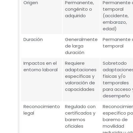
Origen
Permanente,
Permanente 
congénito o
temporal
adquirido
(accidente,
embarazo,
edad)
Duración
Generalmente
Permanente 
de larga
temporal
duración
Impactos en el
Requiere
Sobretodo
entorno laboral
adaptaciones
adaptacione
específicas y
físicas y/o
valoración de
temporales
capacidades
para acceso 
desempeño
Reconocimiento
Regulado con
Reconocimie
legal
certificados y
específico po
baremos
baremo de
oficiales
movilidad
reducida u ot