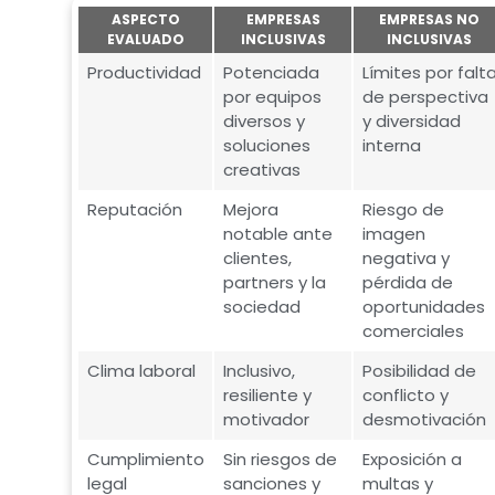
ASPECTO
EMPRESAS
EMPRESAS NO
EVALUADO
INCLUSIVAS
INCLUSIVAS
Productividad
Potenciada
Límites por falt
por equipos
de perspectiva
diversos y
y diversidad
soluciones
interna
creativas
Reputación
Mejora
Riesgo de
notable ante
imagen
clientes,
negativa y
partners y la
pérdida de
sociedad
oportunidades
comerciales
Clima laboral
Inclusivo,
Posibilidad de
resiliente y
conflicto y
motivador
desmotivación
Cumplimiento
Sin riesgos de
Exposición a
legal
sanciones y
multas y