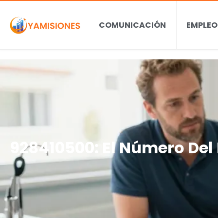
COMUNICACIÓN
EMPLEO
928410500: El Número Del 