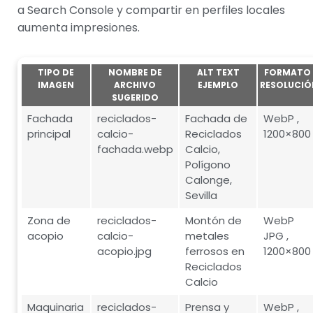
a Search Console y compartir en perfiles locales
aumenta impresiones.
TIPO DE
NOMBRE DE
ALT TEXT
FORMATO 
IMAGEN
ARCHIVO
EJEMPLO
RESOLUCIÓ
SUGERIDO
Fachada
reciclados-
Fachada de
WebP ,
principal
calcio-
Reciclados
1200×800
fachada.webp
Calcio,
Polígono
Calonge,
Sevilla
Zona de
reciclados-
Montón de
WebP
acopio
calcio-
metales
JPG ,
acopio.jpg
ferrosos en
1200×800
Reciclados
Calcio
Maquinaria
reciclados-
Prensa y
WebP ,