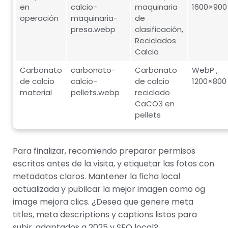
en
calcio-
maquinaria
1600×900
operación
maquinaria-
de
presa.webp
clasificación,
Reciclados
Calcio
Carbonato
carbonato-
Carbonato
WebP ,
de calcio
calcio-
de calcio
1200×800
material
pellets.webp
reciclado
CaCO3 en
pellets
Para finalizar, recomiendo preparar permisos
escritos antes de la visita, y etiquetar las fotos con
metadatos claros. Mantener la ficha local
actualizada y publicar la mejor imagen como og
image mejora clics. ¿Desea que genere meta
titles, meta descriptions y captions listos para
subir, adaptados a 2025 y SEO local?