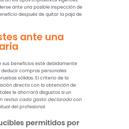
derse ante una posible inspección de
eneficio
después de quitar la paja de
ostes ante una
aria
e sus beneficios esté debidamente
e deducir compras personales
ebas sólidas. El criterio de la
lación directa con la obtención de
ales le ahorrará disgustos si un
ón revisa cada gasto declarado
con
tual del profesional.
ucibles permitidos por