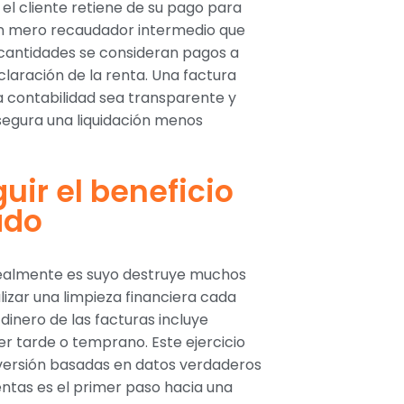
l cliente retiene de su pago para
un mero recaudador intermedio que
as cantidades se consideran pagos a
eclaración de la renta. Una factura
a contabilidad sea transparente y
egura una liquidación menos
uir el beneficio
ado
 realmente es suyo destruye muchos
zar una limpieza financiera cada
inero de las facturas incluye
r tarde o temprano. Este ejercicio
versión basadas en datos verdaderos
entas es el primer paso hacia una