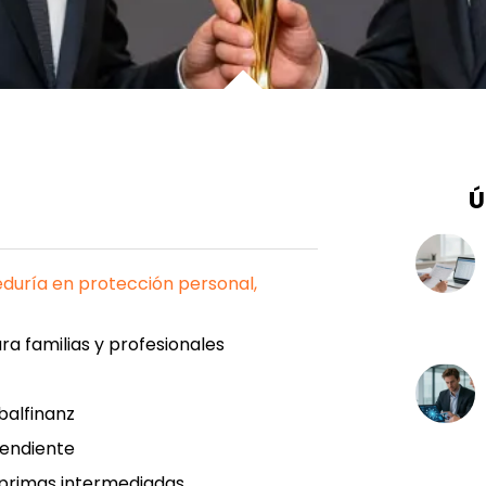
Ú
eduría en protección personal,
ra familias y profesionales
balfinanz
pendiente
n primas intermediadas