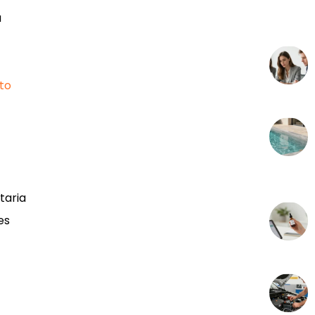
a
to
taria
es