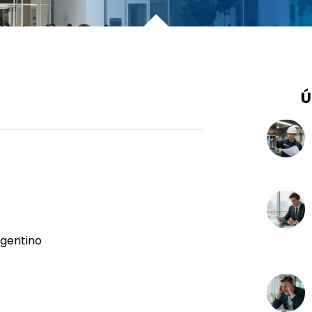
Ú
rgentino