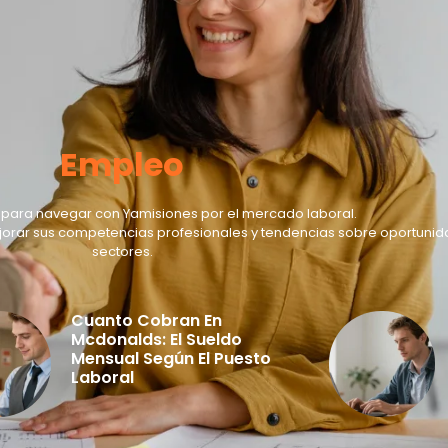
Empleo
va para navegar con Yamisiones por el mercado laboral.
jorar sus competencias profesionales y tendencias sobre oportunid
sectores.
Cuanto Cobran En
Mcdonalds: El Sueldo
Mensual Según El Puesto
Laboral