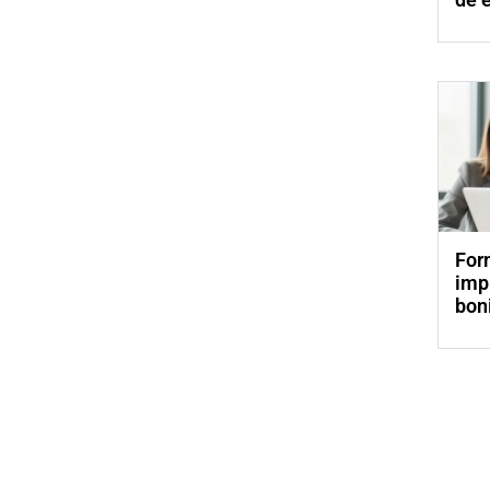
For
imp
bon