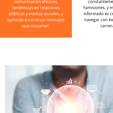
comunicación eficaces,
constanteme
tendencias en relaciones
Yamisiones, y 
públicas y medios sociales, y
informado es cr
aprenda a construir mensajes
navegar con éx
que resuenen.
carrer