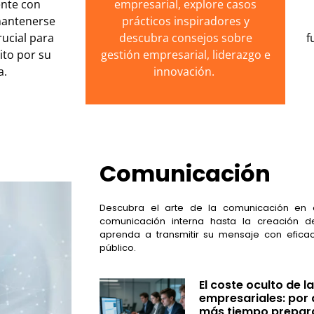
nte con
empresarial, explore casos
mantenerse
prácticos inspiradores y
ucial para
descubra consejos sobre
f
ito por su
gestión empresarial, liderazgo e
a.
innovación.
Comunicación
Descubra el arte de la comunicación en 
comunicación interna hasta la creación d
aprenda a transmitir su mensaje con eficac
público.
El coste oculto de 
empresariales: por 
más tiempo prepara