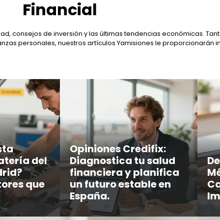
Financial
ad, consejos de inversión y las últimas tendencias económicas. Tant
anzas personales, nuestros artículos Yamisiones le proporcionarán i
sta
Opiniones Credifix:
atería del
Diagnostica tu salud
De
rid?
financiera y planifica
Mé
tores que
un futuro estable en
Ca
España.
Im