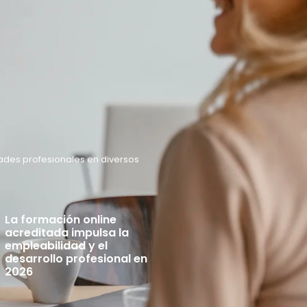
ades profesionales en diversos
La formación online
acreditada impulsa la
empleabilidad y el
desarrollo profesional en
2026