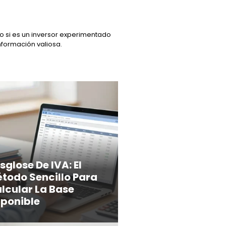
o si es un inversor experimentado
nformación valiosa.
sglose De IVA: El
todo Sencillo Para
lcular La Base
ponible