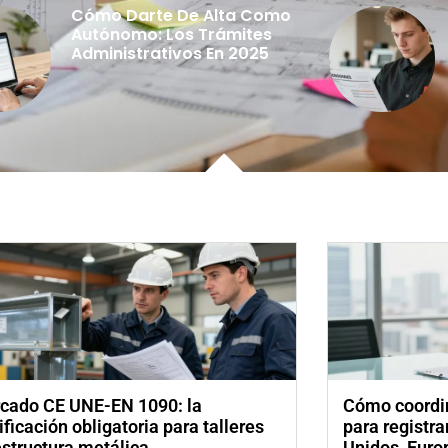
Cómo Darte De Alta Como
Autónomo: Los Trámites
Administrativos En 2025
cado CE UNE-EN 1090: la
Cómo coordin
ificación obligatoria para talleres
para registr
estructura metálica
Unidos, Euro