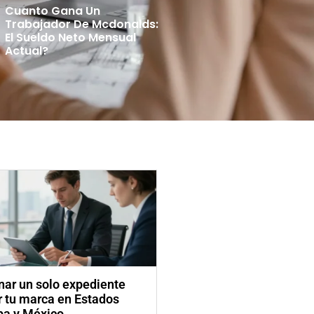
Cuanto Gana Un
Trabajador De Mcdonalds:
El Sueldo Neto Mensual
Actual?
ar un solo expediente
ar tu marca en Estados
pa y México