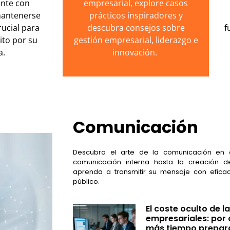
nte con
empresarial, explore casos
mantenerse
prácticos inspiradores y
ucial para
descubra consejos sobre
f
ito por su
gestión empresarial, liderazgo e
a.
innovación.
Comunicación
Descubra el arte de la comunicación en 
comunicación interna hasta la creación d
aprenda a transmitir su mensaje con eficac
público.
El coste oculto de 
empresariales: por 
más tiempo prepara