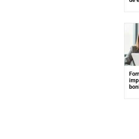
For
imp
bon