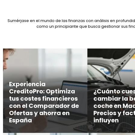
Sumérjase en el mundo de las finanzas con análisis en profundid
como un principiante que busca gestionar sus fin
Experiencia
CreditoPro: Optimiza
¿Cuánto cue
tus costes financieros
cambiar la b
con el Comparador de
coche en Mad
Ofertas y ahorra en
Precios y fac
España
influyen