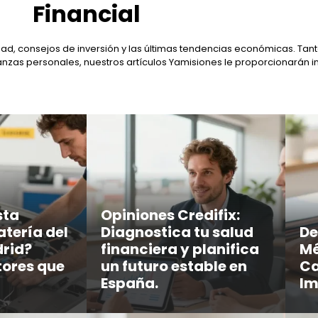
Financial
ad, consejos de inversión y las últimas tendencias económicas. Tant
anzas personales, nuestros artículos Yamisiones le proporcionarán i
sta
Opiniones Credifix:
atería del
Diagnostica tu salud
De
rid?
financiera y planifica
Mé
tores que
un futuro estable en
Ca
España.
Im