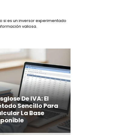
o si es un inversor experimentado
nformación valiosa.
sglose De IVA: El
todo Sencillo Para
lcular La Base
ponible