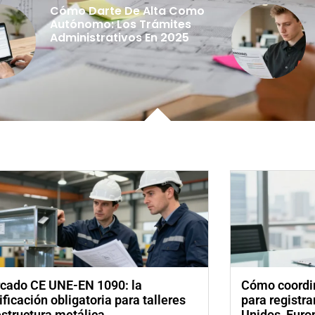
Cómo Darte De Alta Como
Autónomo: Los Trámites
Administrativos En 2025
cado CE UNE-EN 1090: la
Cómo coordin
ificación obligatoria para talleres
para registr
estructura metálica
Unidos, Euro