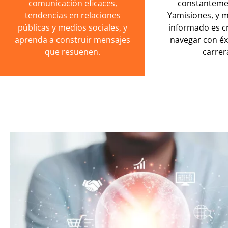
comunicación eficaces,
constanteme
tendencias en relaciones
Yamisiones, y 
públicas y medios sociales, y
informado es cr
aprenda a construir mensajes
navegar con éx
que resuenen.
carrer