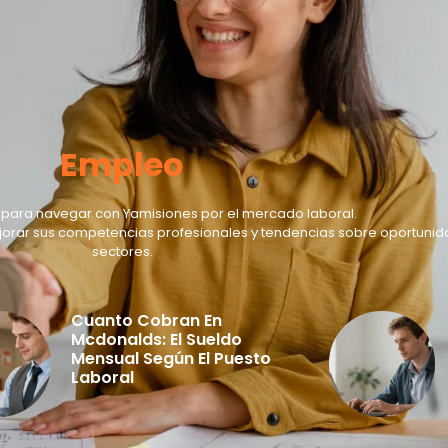
Empleo
va para navegar con Yamisiones por el mercado laboral.
jorar sus competencias profesionales y tendencias sobre oportunid
sectores.
Cuanto Cobran En
Mcdonalds: El Sueldo
Mensual Según El Puesto
Laboral