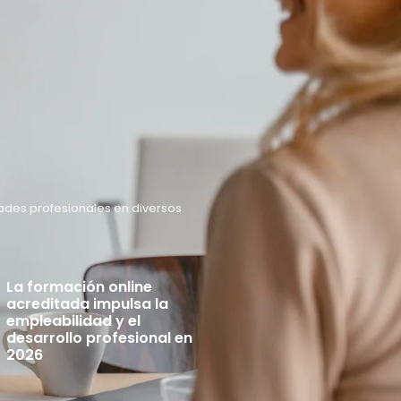
ades profesionales en diversos
La formación online
acreditada impulsa la
empleabilidad y el
desarrollo profesional en
2026