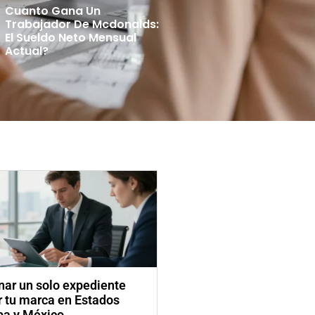
Cuanto Gana Un
Trabajador De Mcdonalds:
El Sueldo Neto Mensual
Actual?
ar un solo expediente
ar tu marca en Estados
pa y México